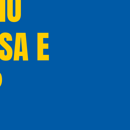
NO
SA E
?