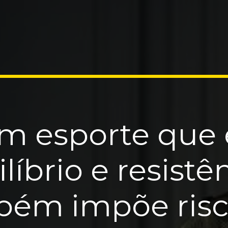
um esporte que 
líbrio e resistê
ém impõe risc