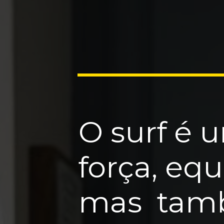
O surf é 
força, equi
mas tamb