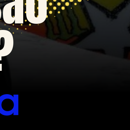
são
?