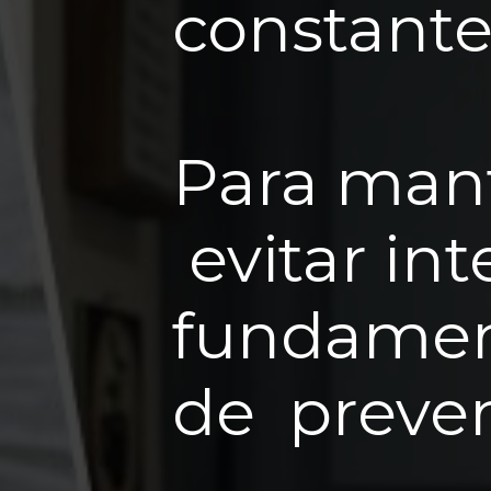
constante
Para mant
evitar int
fundament
de preve