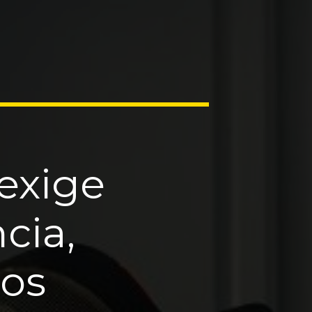
exige
ncia,
os