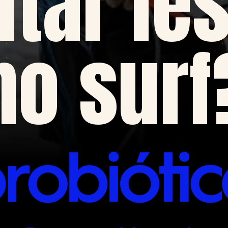
itar le
no surf