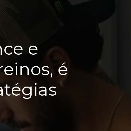
nce e
reinos, é
atégias