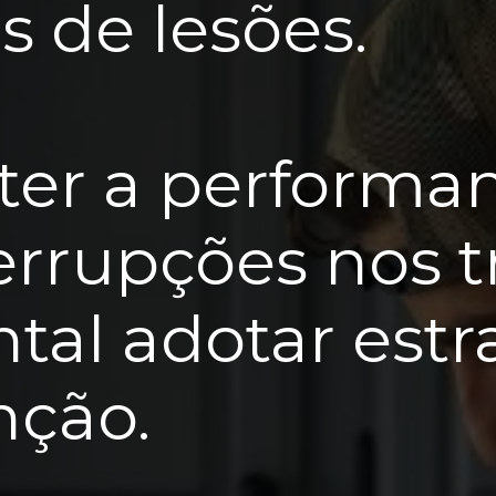
s de lesões.
er a performa
errupções nos t
al adotar estr
nção.