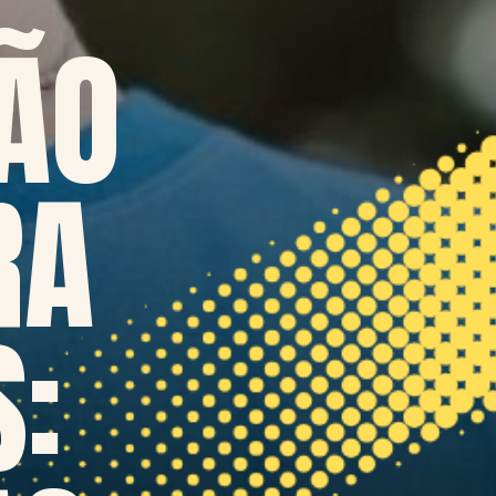
ÃO
RA
S: