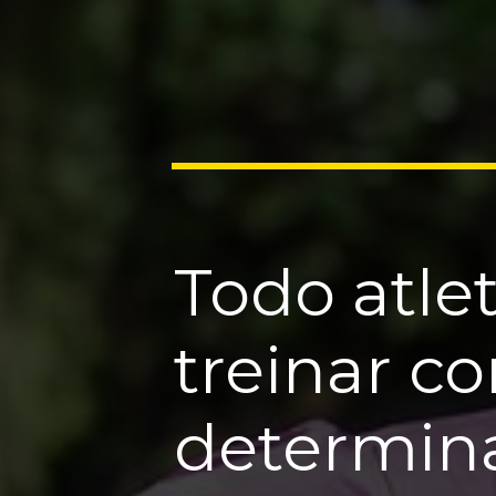
Todo atle
treinar c
determina