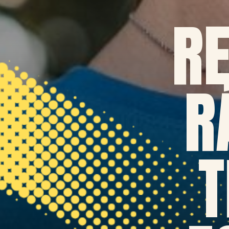
R
R
T