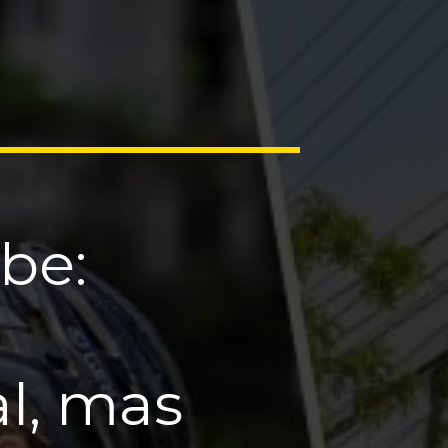
be:
l, mas