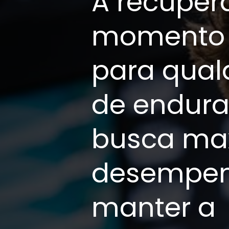
A recuper
momento 
para qual
de endur
busca max
desempen
manter a