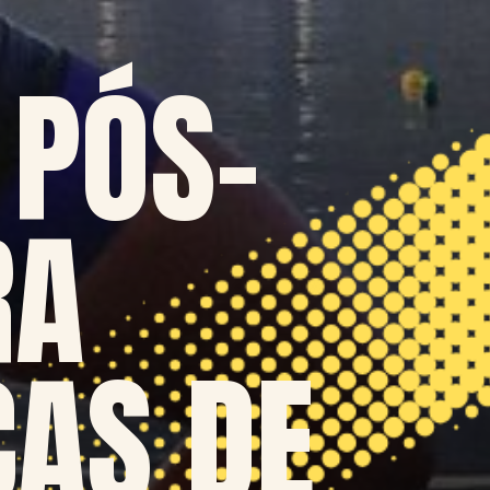
 PÓS-
RA
CAS DE