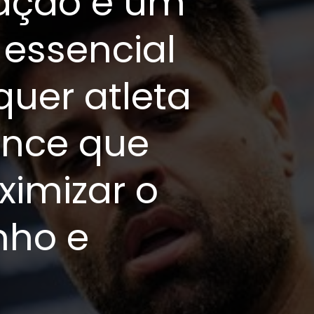
ação é um
essencial
quer atleta
ance que
imizar o
ho e