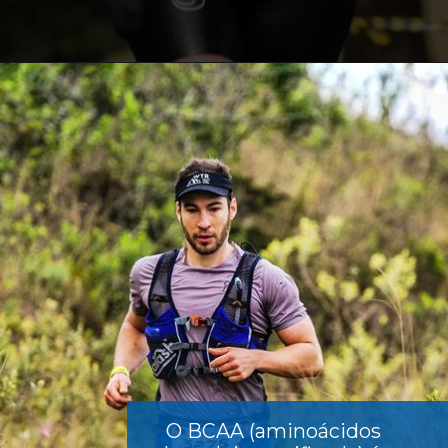
O
BCAA
(aminoácidos