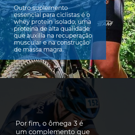
Outro suplemento
essencial para ciclistas é o
whey protein isolado, uma
proteína de alta qualidade
que auxilia na recuperação
muscular e na construção
de massa magra.
Por fim, o
ômega 3
é
um complemento que