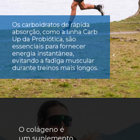
Os
carboidratos de rápida
absorção
, como a linha Carb
Up da Probiótica, são
essenciais para fornecer
energia instantânea,
evitando a fadiga muscular
durante treinos mais longos.
O
colágeno
é
um suplemento