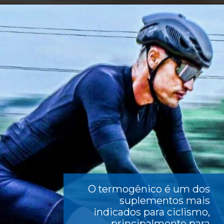
O
termogênico
é um dos
suplementos mais
indicados para ciclismo,
principalmente para