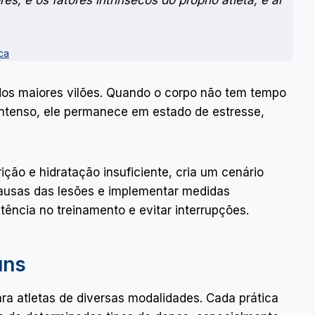
es, e os fatores intrínsecos do próprio atleta, e aí
ca
os maiores vilões. Quando o corpo não tem tempo
 intenso, ele permanece em estado de estresse,
ção e hidratação insuficiente, cria um cenário
 causas das lesões e implementar medidas
tência no treinamento e evitar interrupções.
uns
ra atletas de diversas modalidades. Cada prática