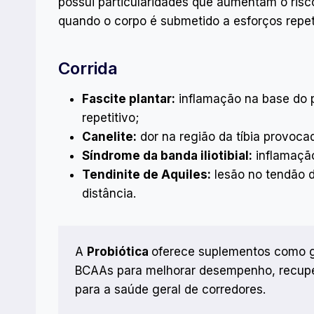
possui particularidades que aumentam o risc
quando o corpo é submetido a esforços repet
Corrida
Fascite plantar:
inflamação na base do p
repetitivo;
Canelite:
dor na região da tíbia provocad
Síndrome da banda iliotibial:
inflamação
Tendinite de Aquiles:
lesão no tendão 
distância.
A
Probiótica
oferece suplementos como g
BCAAs para melhorar desempenho, recuper
para a saúde geral de corredores.