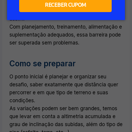
ciclismo é uma barreira tanto física quanto
RECEBER CUPOM
mental, mas não precisa ser tão complicado
assim.
Com planejamento, treinamento, alimentação e
suplementação adequados, essa barreira pode
ser superada sem problemas.
Como se preparar
O ponto inicial é planejar e organizar seu
desafio, saber exatamente que distância quer
percorrer e em que tipo de terreno e suas
condições.
As variações podem ser bem grandes, temos
que levar em conta a altimetria acumulada e
grau de inclinação das subidas, além do tipo de