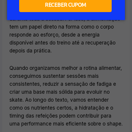
explosão e resistência para repetir manobras,
RECEBER CUPOM
lidar com impactos e manter a concentração
durante toda a sessão. Por isso, a alimentação
tem um papel direto na forma como o corpo
responde ao esforço, desde a energia
disponível antes do treino até a recuperação
depois da prática.
Quando organizamos melhor a rotina alimentar,
conseguimos sustentar sessões mais
consistentes, reduzir a sensação de fadiga e
criar uma base mais sólida para evoluir no
skate. Ao longo do texto, vamos entender
como os nutrientes certos, a hidratação e o
timing das refeições podem contribuir para
uma performance mais eficiente sobre o shape.