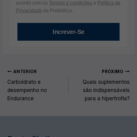
acordo com os
Termos e condições
e
Política de
Privacidade
da Probiótica.
Increver-Se
Navegação
ANTERIOR
PRÓXIMO
de
Carboidrato e
Quais suplementos
desempenho no
são indispensáveis
Post
Endurance
para a hipertrofia?