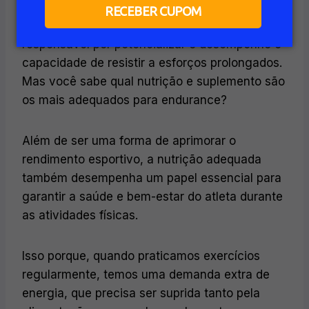
para atletas de endurance como ciclistas,
RECEBER CUPOM
triatletas e corredores. Afinal, é a nutrição a
responsável por potencializar o desempenho e
capacidade de resistir a esforços prolongados.
Mas você sabe qual nutrição e suplemento são
os mais adequados para endurance?
Além de ser uma forma de aprimorar o
rendimento esportivo, a nutrição adequada
também desempenha um papel essencial para
garantir a saúde e bem-estar do atleta durante
as atividades físicas.
Isso porque, quando praticamos exercícios
regularmente, temos uma demanda extra de
energia, que precisa ser suprida tanto pela